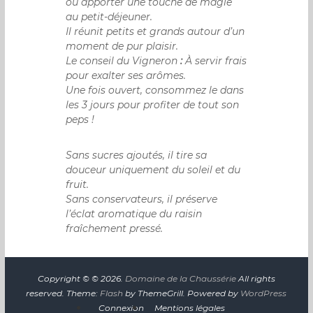
ou apporter une touche de magie
au petit-déjeuner.
Il réunit petits et grands autour d’un
moment de pur plaisir.
Le conseil du Vigneron
:
À servir frais
pour exalter ses arômes.
Une fois ouvert, consommez le dans
les 3 jours pour profiter de tout son
peps !
Sans sucres ajoutés, il tire sa
douceur uniquement du soleil et du
fruit.
Sans conservateurs, il préserve
l’éclat aromatique du raisin
fraîchement pressé.
Copyright © © 2026.
Domaine de la Chaussérie
All rights
reserved. Theme:
Flash
by ThemeGrill. Powered by
WordPress
Connexion
Mentions légales