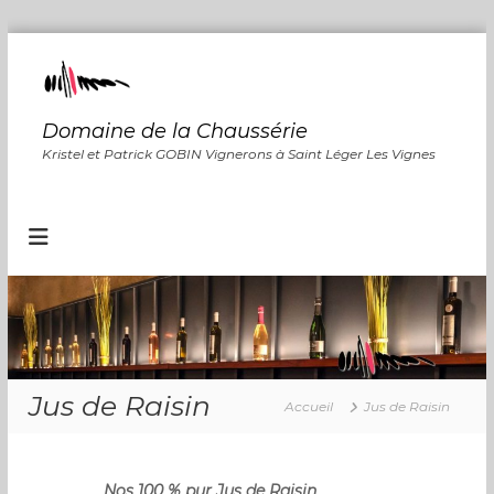
A
l
l
e
Domaine de la Chaussérie
r
Kristel et Patrick GOBIN Vignerons à Saint Léger Les Vignes
a
u
c
o
n
t
e
n
u
Jus de Raisin
Accueil
Jus de Raisin
Nos 100 % pur Jus de Raisin